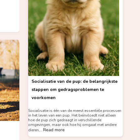
Socialisatie van de pup: de belangrijkste
stappen om gedragsproblemen te
voorkomen
Socialisatie is één van de meest essentiële processen
in het leven van een pup. Het beïnvloedt niet alleen
hoe de pup zich gedraagt in verschillende
omgevingen, maar ook hoe hij omgaat met andere
Read more
dieren,…