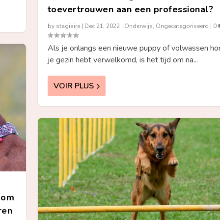
toevertrouwen aan een professional?
by
stagiaire
|
Dec 21, 2022
|
Onderwijs
,
Ongecategoriseerd
|
0
Als je onlangs een nieuwe puppy of volwassen hon
je gezin hebt verwelkomd, is het tijd om na...
VOIR PLUS
e om
ren