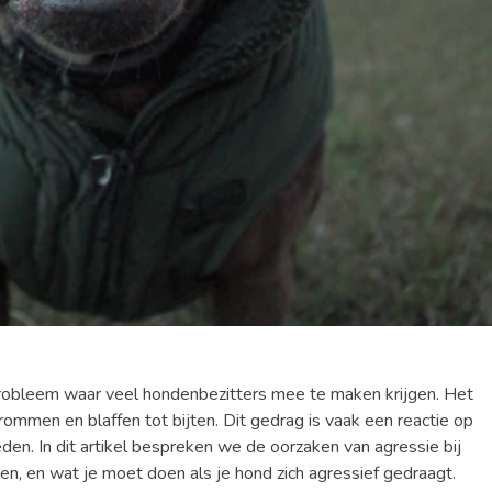
robleem waar veel hondenbezitters mee te maken krijgen. Het
grommen en blaffen tot bijten. Dit gedrag is vaak een reactie op
eden. In dit artikel bespreken we de oorzaken van agressie bij
n, en wat je moet doen als je hond zich agressief gedraagt.