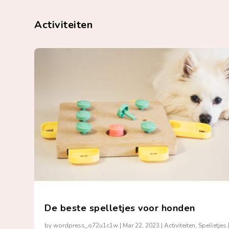
Activiteiten
De beste spelletjes voor honden
by
wordpress_o72u1c1w
|
Mar 22, 2023
|
Activiteiten
,
Spelletjes