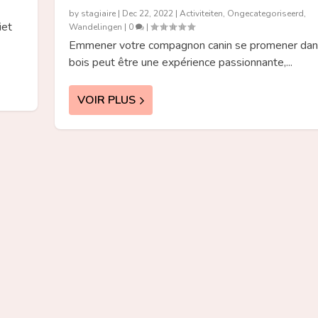
by
stagiaire
|
Dec 22, 2022
|
Activiteiten
,
Ongecategoriseerd
,
iet
Wandelingen
|
0
|
Emmener votre compagnon canin se promener dan
bois peut être une expérience passionnante,...
VOIR PLUS